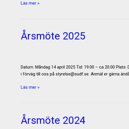
Årsmöte
Läs mer »
2026
(för
verksamhetsår
2024
Årsmöte 2025
&
2025)
Datum: Måndag 14 april 2025 Tid: 19.00 – ca 20.00 Plats: 
i förväg till oss på styrelse@sudf.se. Anmäl er gärna ändå 
Årsmöte
Läs mer »
2025
Årsmöte 2024