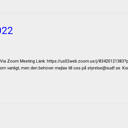
022
lats: Via Zoom Meeting Länk: https://us02web.zoom.us/j/834201
om vanligt, men den behöver mejlas till oss på styrelse@sudf.se. Kom