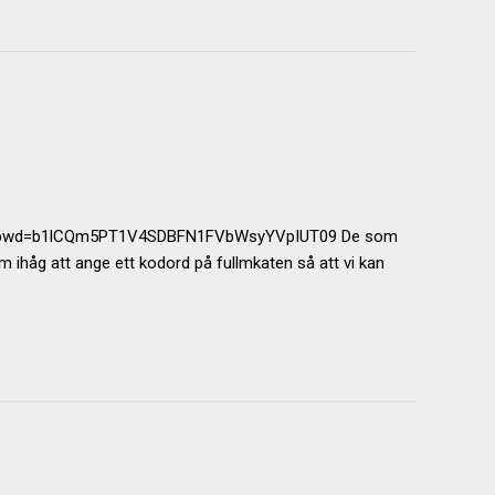
21383?pwd=b1lCQm5PT1V4SDBFN1FVbWsyYVpIUT09 De som
 ihåg att ange ett kodord på fullmkaten så att vi kan